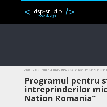
<
/>
dsp-studio
web design
Acasa
»
Blog
»
Programul pentru stimularea infiintarii intreprinderilor mic
Programul pentru st
intreprinderilor mici
Nation Romania”