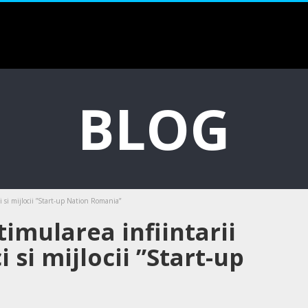
BLOG
i si mijlocii ”Start-up Nation Romania”
imularea infiintarii
 si mijlocii ”Start-up