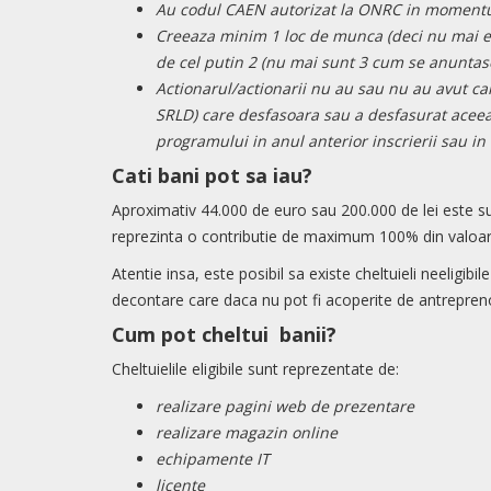
Au codul CAEN autorizat la ONRC in momentul
Creeaza minim 1 loc de munca (deci nu mai exi
de cel putin 2 (nu mai sunt 3 cum se anuntase
Actionarul/actionarii nu au sau nu au avut cal
SRLD) care desfasoara sau a desfasurat aceeas
programului in anul anterior inscrierii sau in 
Cati bani pot sa iau?
Aproximativ 44.000 de euro sau 200.000 de lei este 
reprezinta o contributie de maximum 100% din valoare
Atentie insa, este posibil sa existe cheltuieli neeligibil
decontare care daca nu pot fi acoperite de antreprenor
Cum pot
ch
eltui
banii?
Cheltuielile eligibile sunt reprezentate de:
realizare pagini web de prezentare
realizare magazin online
echipamente IT
licente