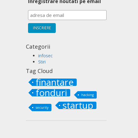
Inregistrare noutati pe email
Categorii
infosec
Stiri
Tag Cloud
finantare
fonduri
hacking
startup
security